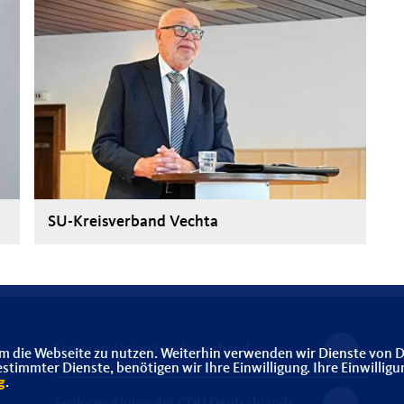
SU-Kreisverband Vechta
Senioren-Union Landesverband
m die Webseite zu nutzen. Weiterhin verwenden wir Dienste von D
Niedersachsen
immter Dienste, benötigen wir Ihre Einwilligung. Ihre Einwilligu
g
.